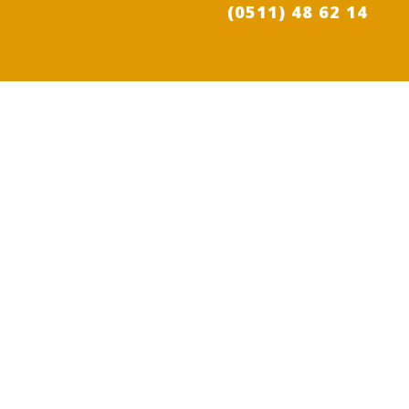
(0511) 48 62 14

BÜRO
Alte Speicherstraße 9, 30453 Hannover

ÖFFNUNGSZEITEN
Mo-Fr: 08 - 18Uhr

EMAIL