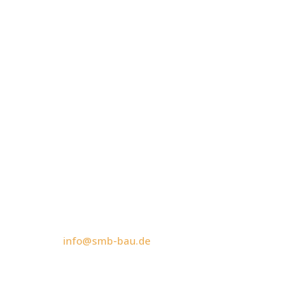

BÜRO
Alte Speicherstraße 9, 30453 Hannover

ÖFFNUNGSZEITEN
Mo-Fr: 08 – 18Uhr

EMAIL
info@smb-bau.de